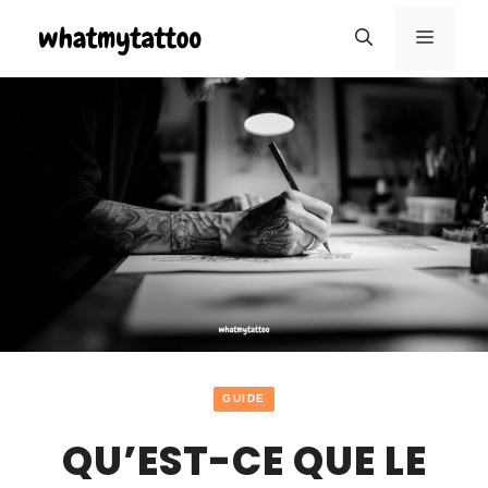
Aller
MENU
au
contenu
GUIDE
QU’EST-CE QUE LE